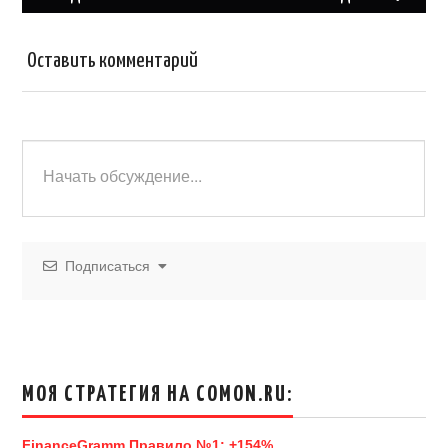
записям
ni
k
ki
Оставить комментарий
Подписаться
МОЯ СТРАТЕГИЯ НА COMON.RU:
FinanceGramm Правило №1: +154%