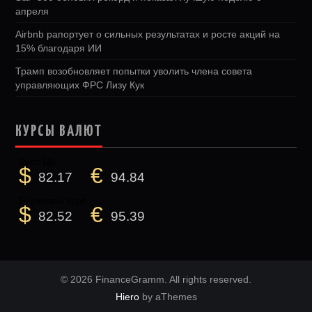
апреля
Airbnb рапортует о сильных результатах и росте акций на
15% благодаря ИИ
Трамп возобновляет попытки уволить члена совета
управляющих ФРС Лизу Кук
КУРСЫ ВАЛЮТ
Курс ЦБ
$
€
82.17
94.84
Биржевой курс
$
€
82.52
95.39
© 2026 FinanceGramm. All rights reserved.
Hiero
by aThemes