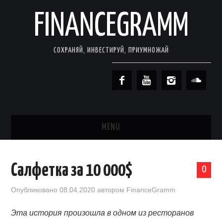
FINANCEGRAMM
СОХРАНЯЙ, ИНВЕСТИРУЙ, ПРИУМНОЖАЙ
MENU
ГЛАВНАЯ
Салфетка за 10 000$
0
ИНВЕСТИЦИИ ДЛЯ НАЧИНАЮЩИХ
Опубликовано
08.04.2020
автором
FinanceGramm
КНИГИ О ФИНАНСАХ
Эта история произошла в одном из ресторанов