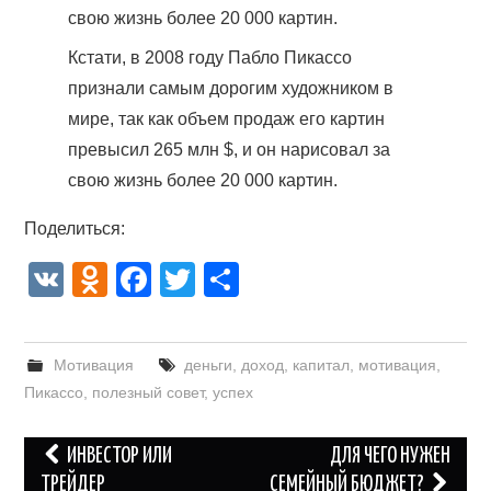
Кстати, в 2008 году Пабло Пикассо
признали самым дорогим художником в
мире, так как объем продаж его картин
превысил 265 млн $, и он нарисовал за
свою жизнь более 20 000 картин.
Поделиться:
V
O
F
T
О
K
d
a
wi
тп
n
c
tt
р
Мотивация
деньги
,
доход
,
капитал
,
мотивация
,
o
e
er
а
Пикассо
,
полезный совет
,
успех
kl
b
в
a
o
и
Навигация
ИНВЕСТОР ИЛИ
ДЛЯ ЧЕГО НУЖЕН
ss
o
ть
по
ТРЕЙДЕР
СЕМЕЙНЫЙ БЮДЖЕТ?