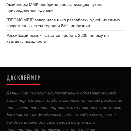
Акционеры ММК одобрили реорганизацию путем
присоединения «дочек»
"ПРОМОМЕД" завершила цикл разработки одной из самых
современных схем терапии ВИЧ-инфекции
Российский рынок пытается пробить 2300, но ему не
хватает ликвидности
ДИСКЛЕЙМЕР
Данный сайт носит исключительно образовательный
характер. Статьи, опубликованные на нашем ресурсе не
призывают вас инвестировать или повторять за моими
действиями на фондовом рынке. Не забывайте, что у
каждого инвестора своя голова на плечах, а
инвестирование напрямую связано с риском.