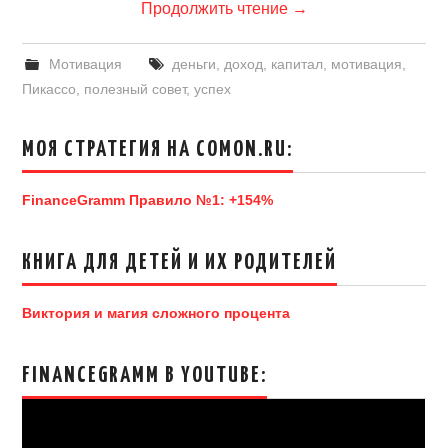
Продолжить чтение
→
Мотивация
деньги
,
доход
,
капитал
,
мотивация
,
Пикассо
,
полезный совет
,
успех
МОЯ СТРАТЕГИЯ НА COMON.RU:
FinanceGramm Правило №1: +154%
КНИГА ДЛЯ ДЕТЕЙ И ИХ РОДИТЕЛЕЙ
Виктория и магия сложного процента
FINANCEGRAMM В YOUTUBE: