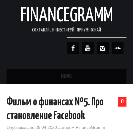
FINANCEGRAMM
СОХРАНЯЙ, ИНВЕСТИРУЙ, ПРИУМНОЖАЙ
MENU
ГЛАВНАЯ
Фильм о финансах №5. Про
0
ИНВЕСТИЦИИ ДЛЯ НАЧИНАЮЩИХ
становление Facebook
КНИГИ О ФИНАНСАХ
Опубликовано
25.04.2020
автором
FinanceGramm