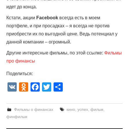
идет до конца.
Кстати, акции
Facebook
всегда есть в моем
портфеле, и при просадках – я всегда не против
приобрести их по выгодной цене. Ведь потенциал у
данной компании – огромный.
Другие интересные фильмы, по этой ссылке:
Фильмы
про финансы
Поделиться:
V
O
F
T
О
K
d
a
wi
тп
n
c
tt
р
Фильмы о финансах
кино
,
успех
,
фильм
,
o
e
er
а
финфильм
kl
b
в