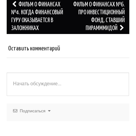
a
o
и
Навигация
ФИЛЬМ О ФИНАНСАХ
ФИЛЬМ О ФИНАНСАХ №6.
ss
o
ть
по
№4. КОГДА ФИНАНСОВЫЙ
ПРО ИНВЕСТИЦИОННЫЙ
ГУРУ ОКАЗЫВАЕТСЯ В
ФОНД, СТАВШИЙ
записям
ni
k
ЗАЛОЖНИКАХ
ПИРАМММИДОЙ
ki
Оставить комментарий
Подписаться