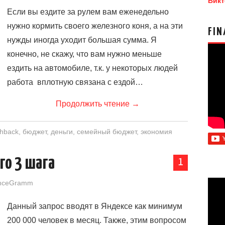
Викт
Если вы ездите за рулем вам еженедельно
нужно кормить своего железного коня, а на эти
FIN
нужды иногда уходит большая сумма. Я
конечно, не скажу, что вам нужно меньше
ездить на автомобиле, т.к. у некоторых людей
работа вплотную связана с ездой…
Продолжить чтение
→
hback
,
бюджет
,
деньги
,
семейный бюджет
,
экономия
го 3 шага
1
nceGramm
Данный запрос вводят в Яндексе как минимум
200 000 человек в месяц. Также, этим вопросом