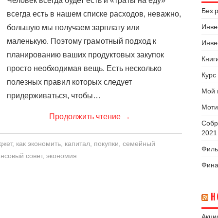
Человек всегда будет есть и «траты на еду»
Без 
всегда есть в нашем списке расходов, неважно,
Инве
большую мы получаем зарплату или
маленькую. Поэтому грамотный подход к
Инве
планированию ваших продуктовых закупок
Книг
просто необходимая вещь. Есть несколько
Курс
полезных правил которых следует
Мой 
придерживаться, чтобы…
Моти
Продолжить чтение
→
Собр
2021
джет
,
как экономить
,
капитал
,
покупки
,
семейный
Филь
нсовый совет
,
экономия
Фина
Н
Акци