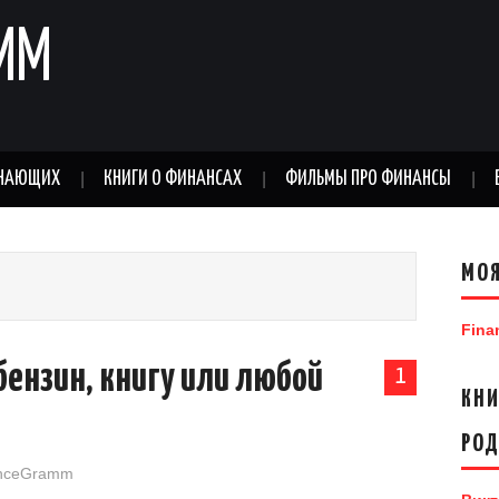
MM
ИНАЮЩИХ
КНИГИ О ФИНАНСАХ
ФИЛЬМЫ ПРО ФИНАНСЫ
МОЯ
Fina
 бензин, книгу или любой
1
КНИ
РО
nceGramm