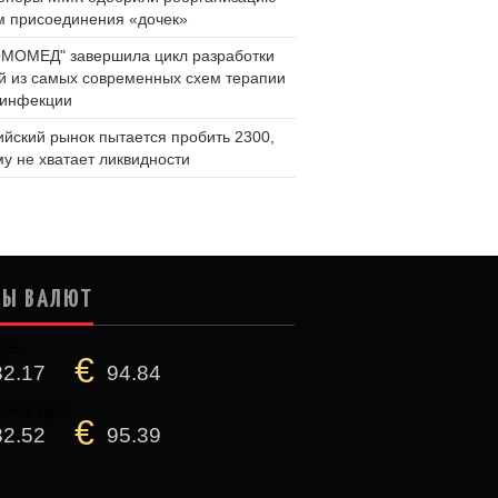
м присоединения «дочек»
МОМЕД" завершила цикл разработки
й из самых современных схем терапии
инфекции
ийский рынок пытается пробить 2300,
му не хватает ликвидности
СЫ ВАЛЮТ
 ЦБ
€
82.17
94.84
евой курс
€
82.52
95.39