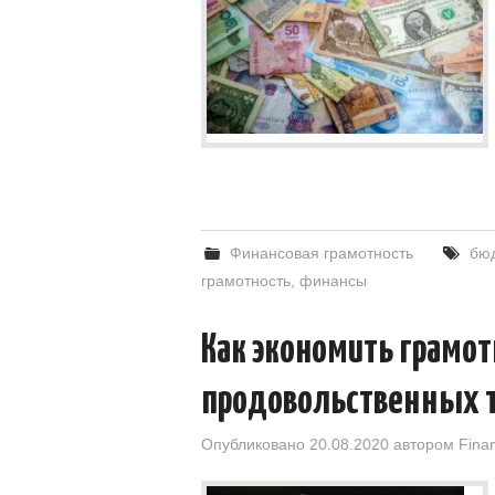
Финансовая грамотность
бю
грамотность
,
финансы
Как экономить грамот
продовольственных т
Опубликовано
20.08.2020
автором
Fina