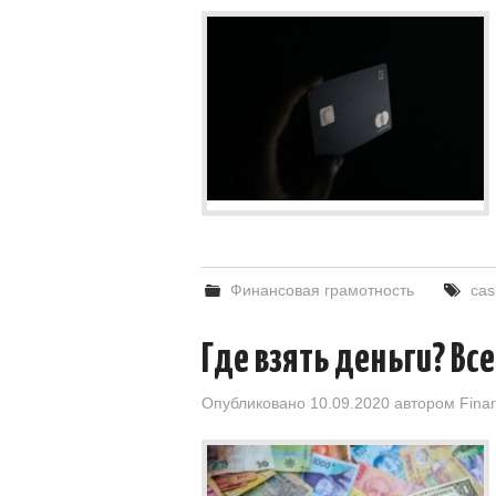
Финансовая грамотность
cas
Где взять деньги? Все
Опубликовано
10.09.2020
автором
Fina