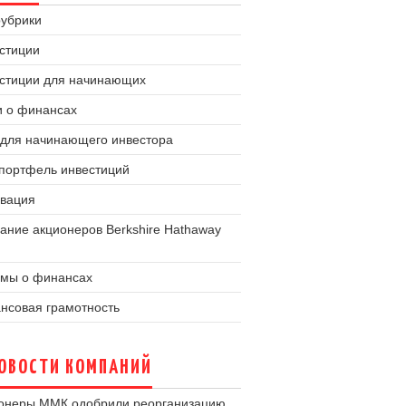
рубрики
стиции
стиции для начинающих
и о финансах
 для начинающего инвестора
портфель инвестиций
вация
ание акционеров Berkshire Hathaway
мы о финансах
нсовая грамотность
ОВОСТИ КОМПАНИЙ
онеры ММК одобрили реорганизацию