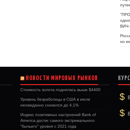
путе
"ПРО
одно
ВИЧ-
Росс
но е
НОВОСТИ МИРОВЫХ РЫНКОВ
КУР
Стоимость золота поднялась выше $4400
Курс
$
Уровень безработицы в США в июле
неожиданно снизился до 4,1%
Бирж
$
Индекс позитивных настроений Bank of
America достиг самого экстремального
"бычьего" уровня с 2021 года