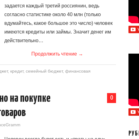
задается каждый третий россиянин, ведь
согласно статистике около 40 млн (только
вдумайтесь, какое большое это число) человек
имеются кредиты или займы. Значит денег им
действительно…
Продолжить чтение
→
джет
,
кредит
,
семейный бюджет
,
финансовая
но на покупке
0
оваров
nceGramm
РУБ